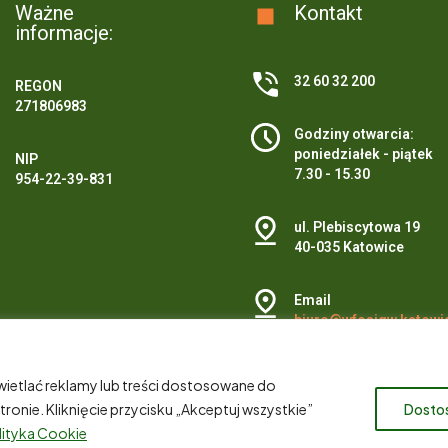
Ważne
Kontakt
informacje:
32 60 32 200
REGON
271806983
Godziny otwarcia:
poniedziałek - piątek
NIP
7.30 - 15.30
954-22-39-831
ul. Plebiscytowa 19
40-035 Katowice
Email
biuro@wfosigw.katowic
ietlać reklamy lub treści dostosowane do
onie. Kliknięcie przycisku „Akceptuj wszystkie”
Dosto
lityka Cookie