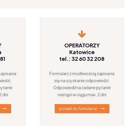
Y
OPERATORZY
a
Katowice
281
tel.: 32 60 32 208
zapisania
Formularz z możliwością zapisania
iedzi.
się na uzyskanie odpowiedzi.
ytanie
Odpowiedź na zadane pytanie
2 dni
nastąpi w ciągu max. 2 dni
przejdź do formularza