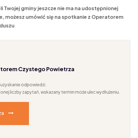
eli Twojej gminy jeszcze nie ma na udostępnionej
cie, możesz umówić się na spotkanie z Operatorem
duszu
atorem Czystego Powietrza
a uzyskanie odpowiedzi.
onej liczby zapytań, wskazany termin może ulec wydłużeniu.
za