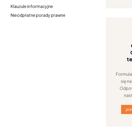
Klauzule informacyjne
Nieodpłatne porady prawne
te
Formular
się n
Odpow
nast
prz