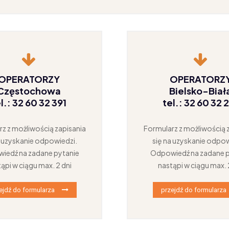
OPERATORZY
OPERATORZ
Częstochowa
Bielsko-Biał
l.: 32 60 32 391
tel.: 32 60 32 
z z możliwością zapisania
Formularz z możliwością 
a uzyskanie odpowiedzi.
się na uzyskanie odpow
iedź na zadane pytanie
Odpowiedź na zadane p
ąpi w ciągu max. 2 dni
nastąpi w ciągu max. 
ejdź do formularza
przejdź do formularza