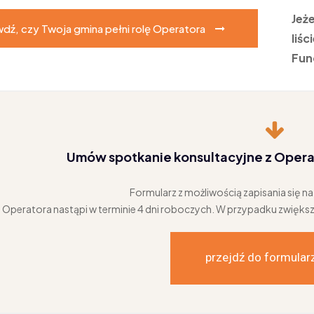
Jeż
dź, czy Twoja gmina pełni rolę Operatora
liś
Fun
Umów spotkanie konsultacyjne z Oper
Formularz z możliwością zapisania się n
 Operatora nastąpi w terminie 4 dni roboczych. W przypadku zwiększ
przejdź do formular