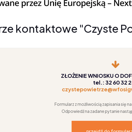
rze kontaktowe "Czyste Po
ZŁOŻENIE WNIOSKU O DO
tel.: 32 60 32 
czystepowietrze@wfosig
Formularz z możliwością zapisania się n
Odpowiedź na zadane pytanie nastąpi
przejdź do formular