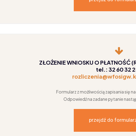
ZŁOŻENIE WNIOSKU O PŁATNOŚĆ (
tel.: 32 60 32 
rozliczenia@wfosigw.k
Formularz z możliwością zapisania się n
Odpowiedź na zadane pytanie nastąpi
przejdź do formular