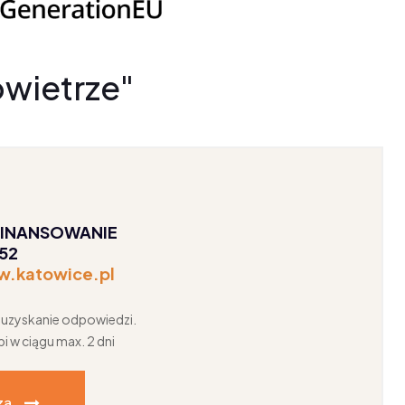
wietrze"
FINANSOWANIE
252
w.katowice.pl
a uzyskanie odpowiedzi.
 w ciągu max. 2 dni
za