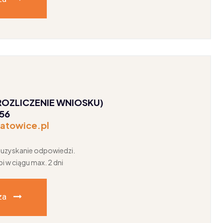
ROZLICZENIE WNIOSKU)
256
atowice.pl
a uzyskanie odpowiedzi.
 w ciągu max. 2 dni
za