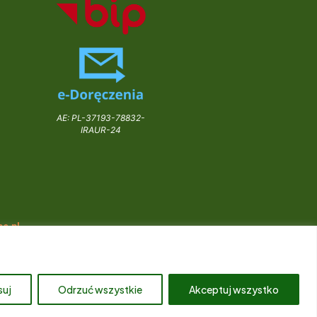
AE: PL-37193-78832-
IRAUR-24
e.pl
suj
Odrzuć wszystkie
Akceptuj wszystko