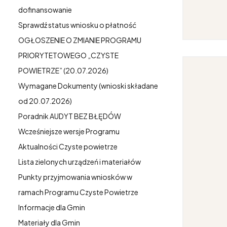
dofinansowanie
Sprawdź status wniosku o płatność
OGŁOSZENIE O ZMIANIE PROGRAMU
PRIORYTETOWEGO „CZYSTE
POWIETRZE” (20.07.2026)
Wymagane Dokumenty (wnioski składane
od 20.07.2026)
Poradnik AUDYT BEZ BŁĘDÓW
Wcześniejsze wersje Programu
Aktualności Czyste powietrze
Lista zielonych urządzeń i materiałów
Punkty przyjmowania wniosków w
ramach Programu Czyste Powietrze
Informacje dla Gmin
Materiały dla Gmin