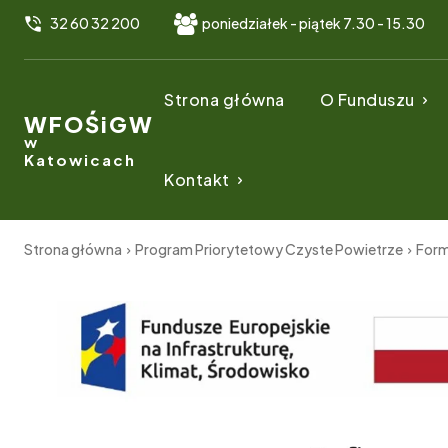
32 60 32 200
poniedziałek - piątek 7.30 - 15.30
Strona główna
O Funduszu
WFOŚiGW
w
Katowicach
Kontakt
Strona główna
Program Priorytetowy Czyste Powietrze
Form