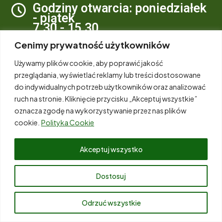
Godziny otwarcia: poniedziałek
- piątek
7.30 - 15.30
Cenimy prywatność użytkowników
ul. Plebiscytowa 19
40-035 Katowice
Używamy plików cookie, aby poprawić jakość
Email
przeglądania, wyświetlać reklamy lub treści dostosowane
biuro@wfosigw.katowice.pl
do indywidualnych potrzeb użytkowników oraz analizować
ruch na stronie. Kliknięcie przycisku „Akceptuj wszystkie”
oznacza zgodę na wykorzystywanie przez nas plików
cookie.
Polityka Cookie
Akceptuj wszystko
AE: PL-37193-
Dostosuj
78832-IRAUR-24
Odrzuć wszystkie