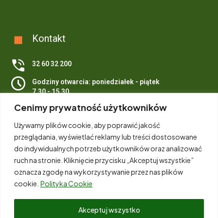
Kontakt
32 60 32 200
Godziny otwarcia: poniedziałek - piątek
7.30 - 15.30
Cenimy prywatność użytkowników
ul. Plebiscytowa 19
40-035 Katowice
Używamy plików cookie, aby poprawić jakość
przeglądania, wyświetlać reklamy lub treści dostosowane
Email
biuro@wfosigw.katowice.pl
do indywidualnych potrzeb użytkowników oraz analizować
ruch na stronie. Kliknięcie przycisku „Akceptuj wszystkie”
oznacza zgodę na wykorzystywanie przez nas plików
cookie.
Polityka Cookie
Akceptuj wszystko