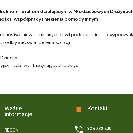
ruhnom i druhom działającym w Młodzieżowych Drużynach 
ności, współpracy i niesienia pomocy innym.
mnóstwo niezapomnianych chwil podczas letniego wypoczynku,
i odkrywać świat pełen inspiracji.
 Dziecka!
yjaźni, zabawy i fascynujących odkryć!
Ważne
Kontakt
informacje:
32 60 32 200
REGON