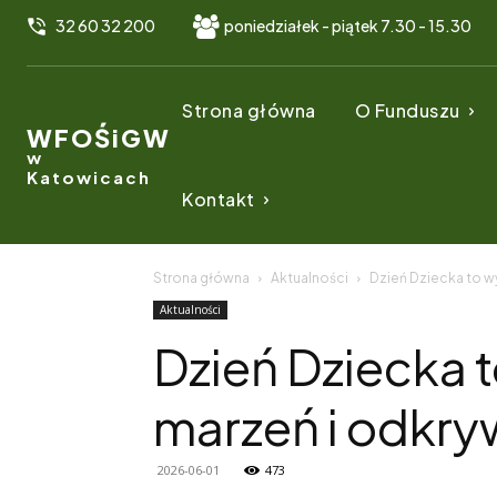
32 60 32 200
poniedziałek - piątek 7.30 - 15.30
Strona główna
O Funduszu
WFOŚiGW
w
Katowicach
Kontakt
Strona główna
Aktualności
Dzień Dziecka to w
Aktualności
Dzień Dziecka 
marzeń i odkry
2026-06-01
473