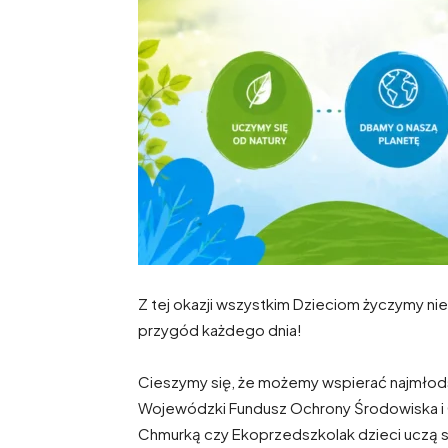
Z tej okazji wszystkim Dzieciom życzymy n
przygód każdego dnia!
Cieszymy się, że możemy wspierać najmłod
Wojewódzki Fundusz Ochrony Środowiska i G
Chmurką czy Ekoprzedszkolak dzieci uczą si