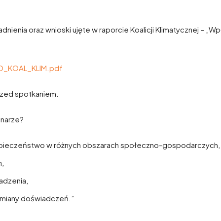
nienia oraz wnioski ujęte w raporcie Koalicji Klimatycznej – „
_KOAL_KLIM.pdf
rzed spotkaniem.
inarze?
zpieczeństwo w różnych obszarach społeczno-gospodarczych,
h,
adzenia,
ymiany doświadczeń.”