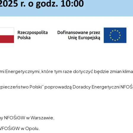
mi Energetycznymi, które tym raze dotyczyć będzie zmian klima
bezpieczeństwo Polski” poprowadzą Doradcy Energetyczni NFO
zny NFOŚiGW w Warszawie,
 WFOŚiGW w Opolu.